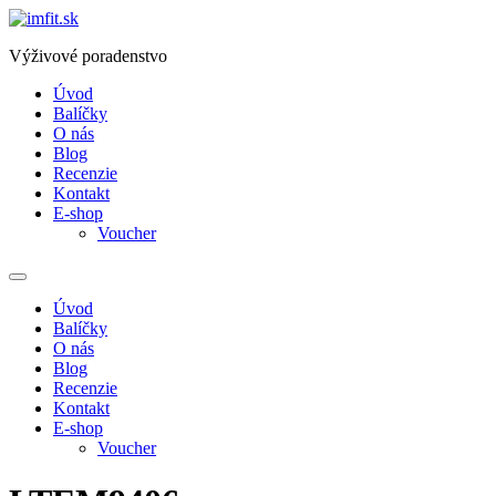
Přejít
k
Výživové poradenstvo
obsahu
Úvod
Balíčky
O nás
Blog
Recenzie
Kontakt
E-shop
Voucher
Úvod
Balíčky
O nás
Blog
Recenzie
Kontakt
E-shop
Voucher