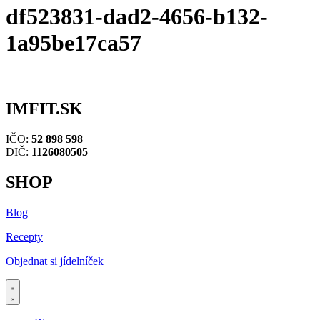
df523831-dad2-4656-b132-
1a95be17ca57
IMFIT.SK
IČO:
52 898 598
DIČ:
1126080505
SHOP
Blog
Recepty
Objednat si jídelníček